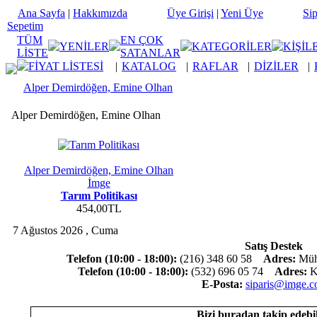
Ana Sayfa
|
Hakkımızda
Üye Girişi
|
Yeni Üye
Sip
Sepetim
TÜM
EN ÇOK
YENİLER
KATEGORİLER
KİŞİL
LİSTE
SATANLAR
FİYAT LİSTESİ
|
KATALOG
|
RAFLAR
|
DİZİLER
|
Alper Demirdöğen, Emine Olhan
Alper Demirdöğen, Emine Olhan
Alper Demirdöğen, Emine Olhan
İmge
Tarım Politikası
454,00TL
7 Ağustos 2026 , Cuma
Satış Destek
Telefon (10:00 - 18:00):
(216) 348 60 58
Adres:
Mühü
Telefon (10:00 - 18:00):
(532) 696 05 74
Adres:
Ko
E-Posta:
siparis@imge.c
Bizi buradan takip edebil