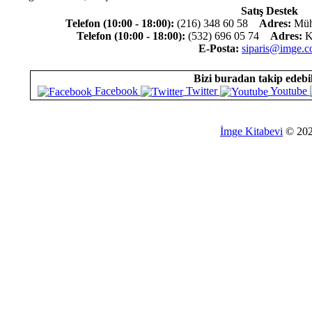
Satış Destek
Telefon (10:00 - 18:00):
(216) 348 60 58
Adres:
Mühü
Telefon (10:00 - 18:00):
(532) 696 05 74
Adres:
Ko
E-Posta:
siparis@imge.c
Bizi buradan takip edebil
Facebook
Twitter
Youtube
İmge Kitabevi
© 20