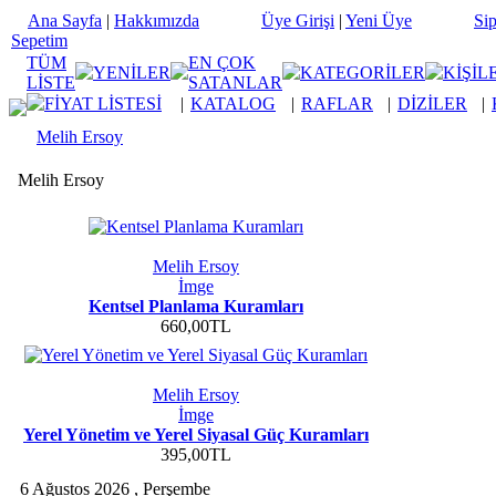
Ana Sayfa
|
Hakkımızda
Üye Girişi
|
Yeni Üye
Sip
Sepetim
TÜM
EN ÇOK
YENİLER
KATEGORİLER
KİŞİL
LİSTE
SATANLAR
FİYAT LİSTESİ
|
KATALOG
|
RAFLAR
|
DİZİLER
|
Melih Ersoy
Melih Ersoy
Melih Ersoy
İmge
Kentsel Planlama Kuramları
660,00TL
Melih Ersoy
İmge
Yerel Yönetim ve Yerel Siyasal Güç Kuramları
395,00TL
6 Ağustos 2026 , Perşembe