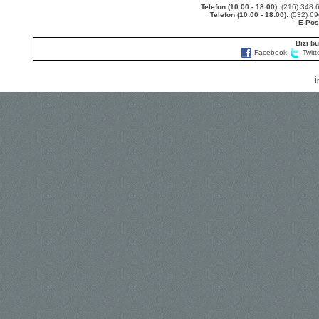
Telefon (10:00 - 18:00):
(216) 348
Telefon (10:00 - 18:00):
(532) 6
E-Pos
Bizi bu
Facebook
Twitt
İ