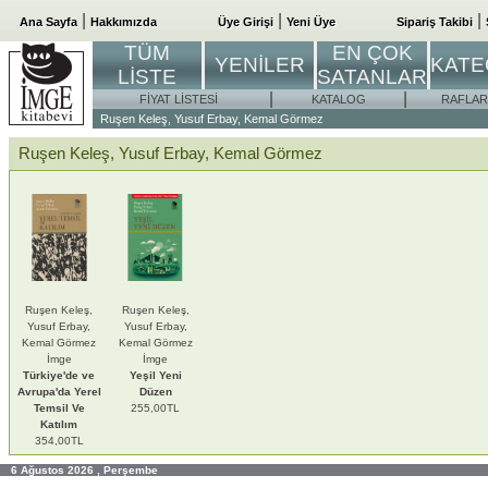
|
|
|
Ana Sayfa
Hakkımızda
Üye Girişi
Yeni Üye
Sipariş Takibi
TÜM
EN ÇOK
YENİLER
KATE
LİSTE
SATANLAR
|
|
FİYAT LİSTESİ
KATALOG
RAFLAR
Ruşen Keleş, Yusuf Erbay, Kemal Görmez
Ruşen Keleş, Yusuf Erbay, Kemal Görmez
Ruşen Keleş,
Ruşen Keleş,
Yusuf Erbay,
Yusuf Erbay,
Kemal Görmez
Kemal Görmez
İmge
İmge
Türkiye'de ve
Yeşil Yeni
Avrupa'da Yerel
Düzen
Temsil Ve
255,00TL
Katılım
354,00TL
6 Ağustos 2026 , Perşembe