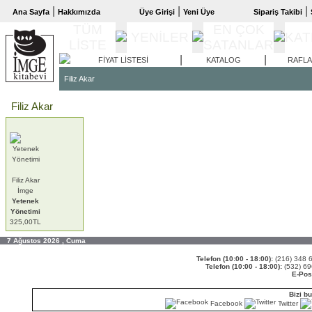
|
|
|
Ana Sayfa
Hakkımızda
Üye Girişi
Yeni Üye
Sipariş Takibi
TÜM
EN ÇOK
YENİLER
KAT
LİSTE
SATANLAR
|
|
FİYAT LİSTESİ
KATALOG
RAFL
Filiz Akar
Filiz Akar
Filiz Akar
İmge
Yetenek
Yönetimi
325,00TL
7 Ağustos 2026 , Cuma
Telefon (10:00 - 18:00):
(216) 348
Telefon (10:00 - 18:00):
(532) 6
E-Pos
Bizi bu
Facebook
Twitter