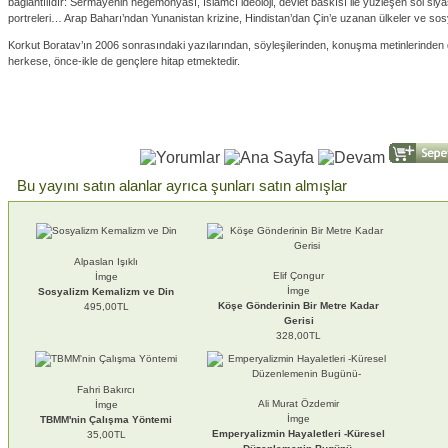
bağlantılıdır: Sermayenin hegemonyası, İslamcı ideoloji, devlet baskısı ile yüzleşen sol si
portreleri… Arap Baharı’ndan Yunanistan krizine, Hindistan’dan Çin’e uzanan ülkeler ve s
Korkut Boratav’ın 2006 sonrasındaki yazılarından, söyleşilerinden, konuşma metinlerinden 
herkese, önce-ikle de gençlere hitap etmektedir.
Bu yayını satın alanlar ayrıca şunları satın almışlar
Alpaslan Işıklı
Elif Çongur
İmge
İmge
Sosyalizm Kemalizm ve Din
Köşe Gönderinin Bir Metre Kadar
495,00TL
Gerisi
328,00TL
Fahri Bakırcı
Ali Murat Özdemir
İmge
İmge
TBMM'nin Çalışma Yöntemi
Emperyalizmin Hayaletleri -Küresel
35,00TL