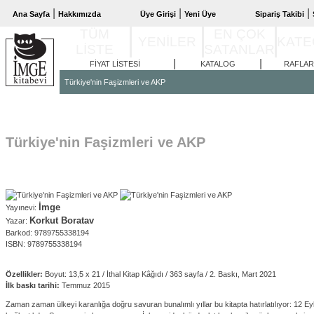
|
|
|
Ana Sayfa
Hakkımızda
Üye Girişi
Yeni Üye
Sipariş Takibi
TÜM
EN ÇOK
YENİLER
KATE
LİSTE
SATANLAR
|
|
FİYAT LİSTESİ
KATALOG
RAFLAR
Türkiye'nin Faşizmleri ve AKP
Türkiye'nin Faşizmleri ve AKP
İmge
Yayınevi:
Korkut Boratav
Yazar:
Barkod: 9789755338194
ISBN: 9789755338194
Özellikler:
Boyut: 13,5 x 21 / İthal Kitap Kâğıdı / 363 sayfa / 2. Baskı, Mart 2021
İlk baskı tarihi:
Temmuz 2015
Zaman zaman ülkeyi karanlığa doğru savuran bunalımlı yıllar bu kitapta hatırlatılıyor: 12 Eyl