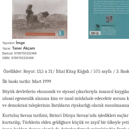
İmge
Yayınevi:
Taner Akçam
Yazar:
Barkod: 9789755332468
ISBN: 9789755332468
Özellikler: Boyut: 13,5 x 21/ İthal Kitap Kâğıdı / 575 sayfa / 3. Bask
İlk baskı tarihi: Mart 1999
Büyük devletlerin ekonomik ve siyasal çıkarlarıyla insancıl kaygıla
ulusal egemenlik alanına kim ve nasıl müdahale edecektir sorusu 
ve demokrasi taleplerinin Batılıların riyakarlığı olarak sunulmasın
Kurtuluş Savaşı tarihini, Birinci Dünya Savaşı'nda işledikleri suçl
kurtarılıp, Türklerin elden geldiğince küçük ve zayıf bir ülkeyle ye