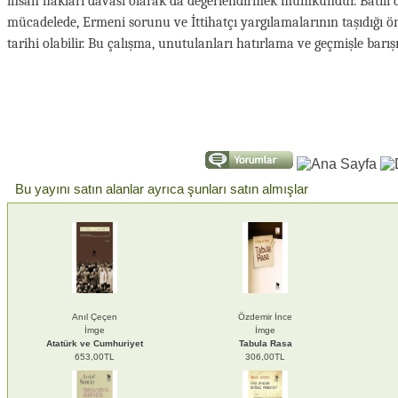
insan hakları davası olarak da değerlendirmek mümkündür. Batılı dev
mücadelede, Ermeni sorunu ve İttihatçı yargılamalarının taşıdığı 
tarihi olabilir. Bu çalışma, unutulanları hatırlama ve geçmişle bar
Bu yayını satın alanlar ayrıca şunları satın almışlar
Anıl Çeçen
Özdemir İnce
İmge
İmge
Atatürk ve Cumhuriyet
Tabula Rasa
653,00TL
306,00TL