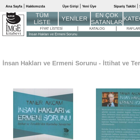
|
|
|
Ana Sayfa
Hakkımızda
Üye Girişi
Yeni Üye
Sipariş Takibi
TÜM
EN ÇOK
YENİLER
KATE
LİSTE
SATANLAR
|
|
FİYAT LİSTESİ
KATALOG
RAFLAR
İnsan Hakları ve Ermeni Sorunu
İnsan Hakları ve Ermeni Sorunu - İttihat ve Te