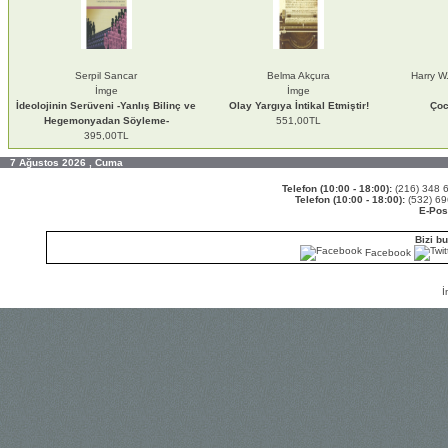
Serpil Sancar
Belma Akçura
Harry W
İmge
İmge
İdeolojinin Serüveni -Yanlış Bilinç ve
Olay Yargıya İntikal Etmiştir!
Çoc
Hegemonyadan Söyleme-
551,00TL
395,00TL
7 Ağustos 2026 , Cuma
Telefon (10:00 - 18:00):
(216) 348
Telefon (10:00 - 18:00):
(532) 6
E-Pos
Bizi bu
Facebook
İ