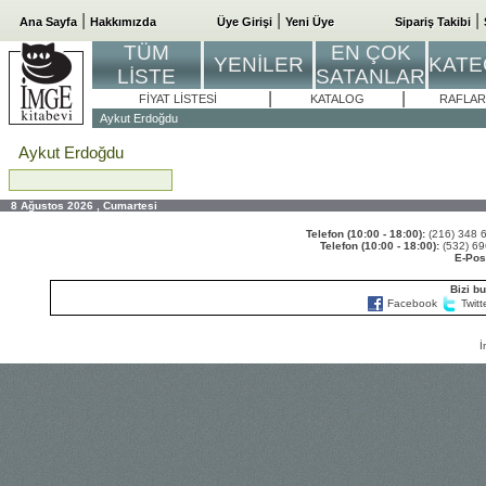
|
|
|
Ana Sayfa
Hakkımızda
Üye Girişi
Yeni Üye
Sipariş Takibi
TÜM
EN ÇOK
YENİLER
KATE
LİSTE
SATANLAR
|
|
FİYAT LİSTESİ
KATALOG
RAFLAR
Aykut Erdoğdu
Aykut Erdoğdu
8 Ağustos 2026 , Cumartesi
Telefon (10:00 - 18:00):
(216) 348
Telefon (10:00 - 18:00):
(532) 6
E-Pos
Bizi bu
Facebook
Twitt
İ