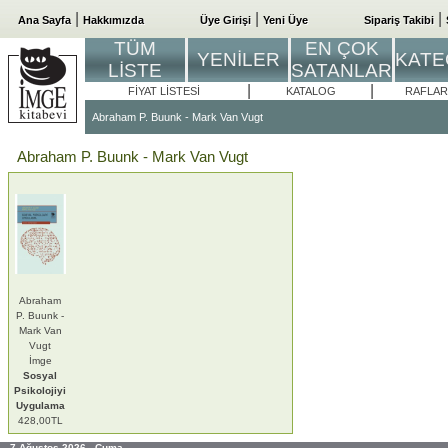
|
|
|
Ana Sayfa
Hakkımızda
Üye Girişi
Yeni Üye
Sipariş Takibi
TÜM
EN ÇOK
YENİLER
KATE
LİSTE
SATANLAR
|
|
FİYAT LİSTESİ
KATALOG
RAFLAR
Abraham P. Buunk - Mark Van Vugt
Abraham P. Buunk - Mark Van Vugt
Abraham
P. Buunk -
Mark Van
Vugt
İmge
Sosyal
Psikolojiyi
Uygulama
428,00TL
7 Ağustos 2026 , Cuma