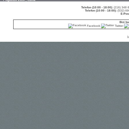
Telefon (10:00 - 18:00):
(216) 348
Telefon (10:00 - 18:00):
(532) 6
E-Pos
Bizi bu
Facebook
Twitter
İ