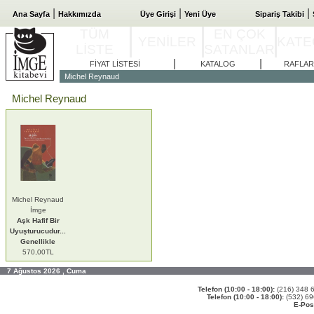
|
|
|
Ana Sayfa
Hakkımızda
Üye Girişi
Yeni Üye
Sipariş Takibi
TÜM
EN ÇOK
YENİLER
KATE
LİSTE
SATANLAR
|
|
FİYAT LİSTESİ
KATALOG
RAFLAR
Michel Reynaud
Michel Reynaud
Michel Reynaud
İmge
Aşk Hafif Bir
Uyuşturucudur...
Genellikle
570,00TL
7 Ağustos 2026 , Cuma
Telefon (10:00 - 18:00):
(216) 348
Telefon (10:00 - 18:00):
(532) 6
E-Pos