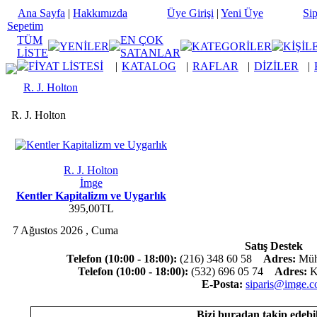
Ana Sayfa
|
Hakkımızda
Üye Girişi
|
Yeni Üye
Sip
Sepetim
TÜM
EN ÇOK
YENİLER
KATEGORİLER
KİŞİL
LİSTE
SATANLAR
FİYAT LİSTESİ
|
KATALOG
|
RAFLAR
|
DİZİLER
|
R. J. Holton
R. J. Holton
R. J. Holton
İmge
Kentler Kapitalizm ve Uygarlık
395,00TL
7 Ağustos 2026 , Cuma
Satış Destek
Telefon (10:00 - 18:00):
(216) 348 60 58
Adres:
Mühü
Telefon (10:00 - 18:00):
(532) 696 05 74
Adres:
Ko
E-Posta:
siparis@imge.c
Bizi buradan takip edebil