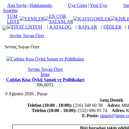
Ana Sayfa
|
Hakkımızda
Üye Girişi
|
Yeni Üye
Sip
Sepetim
TÜM
EN ÇOK
YENİLER
KATEGORİLER
KİŞİL
LİSTE
SATANLAR
FİYAT LİSTESİ
|
KATALOG
|
RAFLAR
|
DİZİLER
|
Sevinç Sayan Özer
Sevinç Sayan Özer
Sevinç Sayan Özer
İmge
Çağdaş Kısa Öykü Sanatı ve Politikaları
396,00TL
9 Ağustos 2026 , Pazar
Satış Destek
Telefon (10:00 - 18:00):
(216) 348 60 58
Adres:
Mühü
Telefon (10:00 - 18:00):
(532) 696 05 74
Adres:
Ko
E-Posta:
siparis@imge.c
Bizi buradan takip edebil