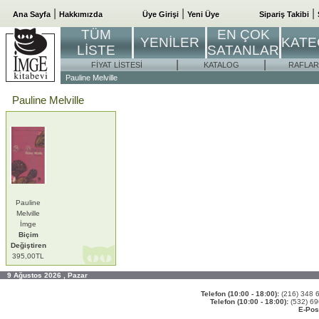
|
|
|
Ana Sayfa
Hakkımızda
Üye Girişi
Yeni Üye
Sipariş Takibi
TÜM
EN ÇOK
YENİLER
KATE
LİSTE
SATANLAR
|
|
FİYAT LİSTESİ
KATALOG
RAFLAR
Pauline Melville
Pauline Melville
Pauline
Melville
İmge
Biçim
Değiştiren
395,00TL
9 Ağustos 2026 , Pazar
Telefon (10:00 - 18:00):
(216) 348
Telefon (10:00 - 18:00):
(532) 6
E-Pos