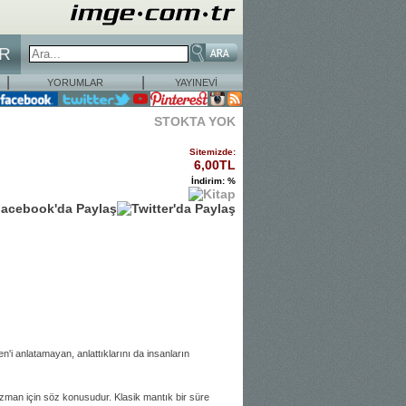
OR
|
|
YORUMLAR
YAYINEVİ
STOKTA YOK
Sitemizde:
6,00TL
İndirim: %
en'i anlatamayan, anlattıklarını da insanların
zman için söz konusudur. Klasik mantık bir süre