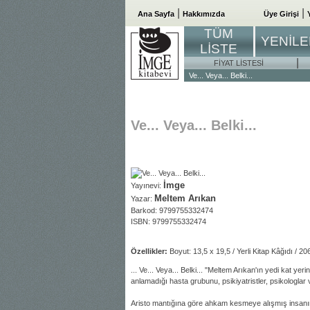
|
|
Ana Sayfa
Hakkımızda
Üye Girişi
TÜM
YENİL
LİSTE
|
FİYAT LİSTESİ
Ve... Veya... Belki...
Ve... Veya... Belki...
İmge
Yayınevi:
Meltem Arıkan
Yazar:
Barkod: 9799755332474
ISBN: 9799755332474
Özellikler:
Boyut: 13,5 x 19,5 / Yerli Kitap Kâğıdı / 2
... Ve... Veya... Belki... "Meltem Arıkan'ın yedi kat ye
anlamadığı hasta grubunu, psikiyatristler, psikologlar
Aristo mantığına göre ahkam kesmeye alışmış insanın,