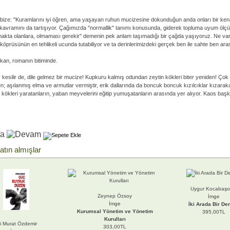
bize: "Kuramlarını iyi öğren, ama yaşayan ruhun mucizesine dokunduğun anda onları bir kenara
 kavramını da tartışıyor. Çağımızda "normallik" tanımı konusunda, giderek topluma uyum ölç
Olmakta olanlara, olmaması gerekir" demenin pek anlam taşımadığı bir çağda yaşıyoruz. Ne var 
öprüsünün en tehlikeli ucunda tutabiliyor ve ta derinlerimizdeki gerçek ben ile sahte ben ar
ıkan, romanın bitiminde.
llar kesilir de, dile gelmez bir mucize! Kupkuru kalmış odundan zeytin kökleri biter yeniden! Ç
şılanmış elma ve armutlar vermiştir, erik dallarında da boncuk boncuk kızılcıklar kızarakalm
in kökleri yaratanların, yaban meyvelerini eğitip yumuşatanların arasında yer alıyor. Kaos ba
atın almışlar
Uygur Kocabaşo
Zeynep Özsoy
İmge
İmge
İki Arada Bir De
Kurumsal Yönetim ve Yönetim
395,00TL
Kurulları
li Murat Özdemir
303,00TL