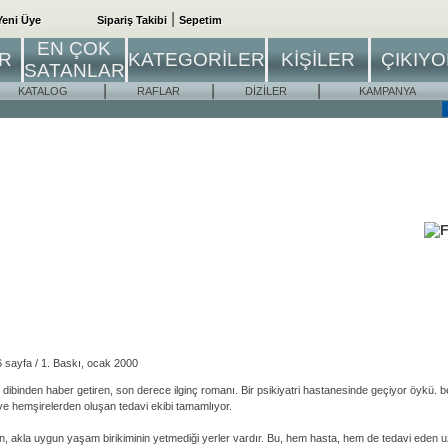
|
Yeni Üye
Sipariş Takibi
Sepetim
EN ÇOK
ER
KATEGORİLER
KİŞİLER
ÇIKIY
SATANLAR
|
|
|
KATALOG
RAFLAR
DİZİLER
KAMPANYA
06 sayfa / 1. Baskı, ocak 2000
rin dibinden haber getiren, son derece ilginç romanı. Bir psikiyatri hastanesinde geçiyor öykü. b
 ve hemşirelerden oluşan tedavi ekibi tamamlıyor.
 akla uygun yaşam birikiminin yetmediği yerler vardır. Bu, hem hasta, hem de tedavi eden u