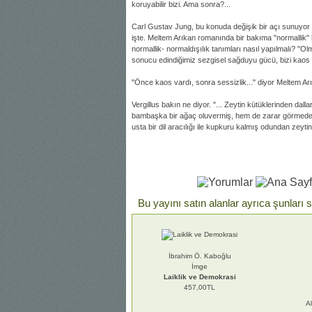
koruyabilir bizi. Ama sonra?...
Carl Gustav Jung, bu konuda değişik bir açı sunuyor 
işte. Meltem Arıkan romanında bir bakıma "normallik"
normallik- normaldışılık tanımları nasıl yapılmalı? "
sonucu edindiğimiz sezgisel sağduyu gücü, bizi kaos k
"Önce kaos vardı, sonra sessizlik..." diyor Meltem Ar
Vergillus bakın ne diyor. "... Zeytin kütüklerinden da
bambaşka bir ağaç oluvermiş, hem de zarar görmeden; a
usta bir dil aracılığı ile kupkuru kalmış odundan zeyt
Bu yayını satın alanlar ayrıca şunları s
İbrahim Ö. Kaboğlu
İmge
Laiklik ve Demokrasi
457,00TL
A