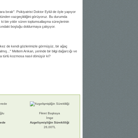
 bırak". Psikiyatrist Doktor Eylül de öyle yapıyor
ütünden vazgeçildiğini görüyoruz. Bu durumda
ki bin yıldır süren toplumsallaşma süreçlerinin
asındaki boşluğu doldurmaya çalışıyor.
ok kez de kendi gözlerimizle görmüşüz, bir ağaç
ış..." Meltem Arıkan, yerinde bir bilgi dağarcığı ve
şka türlü kozmosa nasıl dönüşür ki?
ğlu
Fikret Başkaya
İmge
rede
Azgelişmişliğin Sürekliliği
26,00TL