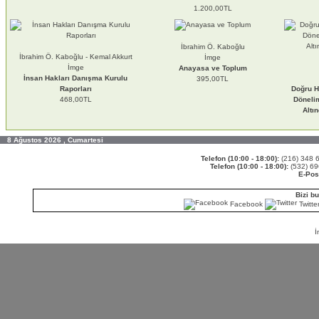
1.200,00TL
İbrahim Ö. Kaboğlu
İbrahim Ö. Kaboğlu - Kemal Akkurt
İmge
İmge
Anayasa ve Toplum
İnsan Hakları Danışma Kurulu
395,00TL
Raporları
Doğru H
468,00TL
Döneli
Altı
8 Ağustos 2026 , Cumartesi
Telefon (10:00 - 18:00):
(216) 348
Telefon (10:00 - 18:00):
(532) 6
E-Pos
Bizi bu
Facebook
Twitte
İ