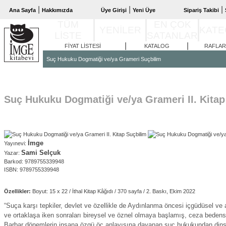
|
|
|
Ana Sayfa
Hakkımızda
Üye Girişi
Yeni Üye
Sipariş Takibi
TÜM
EN ÇOK
YENİLER
KATE
LİSTE
SATANLAR
|
|
FİYAT LİSTESİ
KATALOG
RAFLAR
Suç Hukuku Dogmatiği ve/ya Grameri Suçbilim
Suç Hukuku Dogmatiği ve/ya Grameri II. Kitap
İmge
Yayınevi:
Sami Selçuk
Yazar:
Barkod: 9789755339948
ISBN: 9789755339948
Özellikler:
Boyut: 15 x 22 / İthal Kitap Kâğıdı / 370 sayfa / 2. Baskı, Ekim 2022
“Suça karşı tepkiler, devlet ve özellikle de Aydınlanma öncesi içgüdüsel ve 
ve ortaklaşa iken sonraları bireysel ve öznel olmaya başlamış, ceza bedens
Barbar dönemlerin insana özgü öç anlayışına dayanan suç hukukundan dinsel