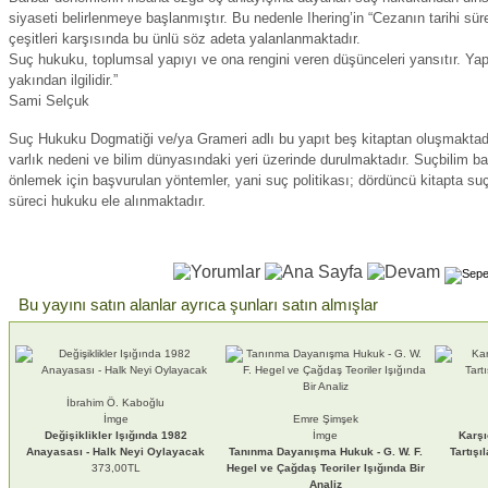
siyaseti belirlenmeye başlanmıştır. Bu nedenle Ihering’in “Cezanın tarihi sür
çeşitleri karşısında bu ünlü söz adeta yalanlanmaktadır.
Suç hukuku, toplumsal yapıyı ve ona rengini veren düşünceleri yansıtır. Ya
yakından ilgilidir.”
Sami Selçuk
Suç Hukuku Dogmatiği ve/ya Grameri adlı bu yapıt beş kitaptan oluşmaktadı
varlık nedeni ve bilim dünyasındaki yeri üzerinde durulmaktadır. Suçbilim baş
önlemek için başvurulan yöntemler, yani suç politikası; dördüncü kitapta su
süreci hukuku ele alınmaktadır.
Bu yayını satın alanlar ayrıca şunları satın almışlar
İbrahim Ö. Kaboğlu
İmge
Emre Şimşek
Değişiklikler Işığında 1982
İmge
Karş
Anayasası - Halk Neyi Oylayacak
Tanınma Dayanışma Hukuk - G. W. F.
Tartışı
373,00TL
Hegel ve Çağdaş Teoriler Işığında Bir
Analiz