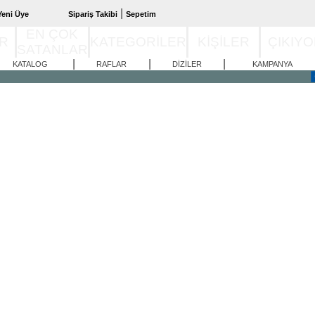
|
Yeni Üye
Sipariş Takibi
Sepetim
EN ÇOK
ER
KATEGORİLER
KİŞİLER
ÇIKIY
SATANLAR
|
|
|
KATALOG
RAFLAR
DİZİLER
KAMPANYA