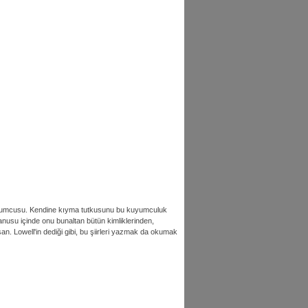
r kuyumcusu. Kendine kıyma tutkusunu bu kuyumculuk
nusu içinde onu bunaltan bütün kimliklerinden,
n. Lowell'in dediği gibi, bu şiirleri yazmak da okumak