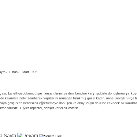
sayfa / 1. Baskı, Mart 1996
ıçası. Lanetli gizdökümcü şair. Yaşantılarını ve dilini kendine karşı şiddete dönüştüren şii
e kalanlara zehir zemberek yapıtlarını armağan bırakmış güzel kadın, anne, sevgili. Sırça fa
ulmaya çalışırken kendisi bir eğretilemeye dönüşen ve okuyucuyu da içine çekecek bir karabasa
tan farksız. Tüyler ürpertici, dehşet verici bir estetik.