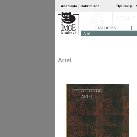
|
|
Ana Sayfa
Hakkımızda
Üye Girişi
TÜM
YENİL
LİSTE
|
FİYAT LİSTESİ
Ariel
Ariel