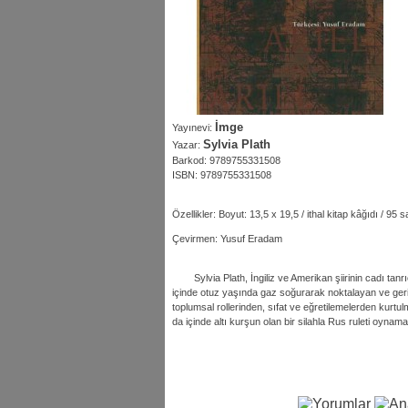
İmge
Yayınevi:
Sylvia Plath
Yazar:
Barkod: 9789755331508
ISBN: 9789755331508
Özellikler: Boyut: 13,5 x 19,5 / ithal kitap kâğıdı / 95 
Çevirmen: Yusuf Eradam
Sylvia Plath, İngiliz ve Amerikan şiirinin cadı tanr
içinde otuz yaşında gaz soğurarak noktalayan ve gerid
toplumsal rollerinden, sıfat ve eğretilemelerden kurt
da içinde altı kurşun olan bir silahla Rus ruleti oynamak