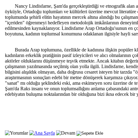
Nancy Lindisfarne, Şam'da gerçekleştirdiği ve etnografik alan ara
öyküyle, Ortadoğu toplumları ve kültürleri üzerine mevcut literatür
toplumunda şehirli elitin hayatının mercek altına alındığı bu çalışma
"içeriden" öğrenmeyi hedefleyen metodolojik imkânlarının deneyimli 
edilmesinden kaynaklanıyor. Lindisfarne Arap Ortadoğu'sunun en çok
boyutuna, kadının toplumsal konumuna odaklanan ilgisiyle hayli sar
Burada Arap toplumuna, özellikle de kadınına ilişkin popüler kliş
kadınların erkeklik pratiğinin pasif izleyicileri ve alıcı olmalarının ç
aktörler olduklarını düşünmeye teşvik etmekte. Ancak kitabın değerin
çalışmanın yazılmasında seçilmiş olan yolla ilgili. Lindisfarne, kendis
bilgisini alışıldık olmayan, daha doğrusu cesaret isteyen bir tarzda "
araştırmasının sonuçları edebi bir metne dönüşerek karşımıza çıkıyor
"sanat" mı olduğu şeklindeki eski, ama eskimeyen soru üzerine de t
Şam'da Raks insanı ve onun toplumsallığını anlama çabasındaki antropo
edebiyatın buluşma noktalarından bir olduğuna bizi ikna edecek bir y