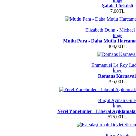
İmge
Şafak Türküsü
7,00TL
Elizabeth Dunn - Michael
İmge
Mutlu Para - Daha Mutlu Harcama
304,00TL
Emmanuel Le Roy Lad
İmge
Romans Karnaval
795,00TL
Birgül Ayman Güle
İmge
Yerel Yönetimler - Liberal Açıklamala
575,00TL
Pınar Akçalı