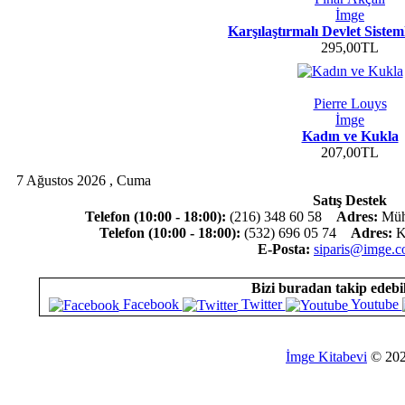
İmge
Karşılaştırmalı Devlet Sistem
295,00TL
Pierre Louys
İmge
Kadın ve Kukla
207,00TL
7 Ağustos 2026 , Cuma
Satış Destek
Telefon (10:00 - 18:00):
(216) 348 60 58
Adres:
Mühü
Telefon (10:00 - 18:00):
(532) 696 05 74
Adres:
Ko
E-Posta:
siparis@imge.c
Bizi buradan takip edebil
Facebook
Twitter
Youtube
İmge Kitabevi
© 20