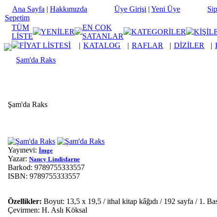
Ana Sayfa
|
Hakkımızda
Üye Girişi
|
Yeni Üye
Sip
Sepetim
TÜM
EN ÇOK
YENİLER
KATEGORİLER
KİŞİL
LİSTE
SATANLAR
FİYAT LİSTESİ
|
KATALOG
|
RAFLAR
|
DİZİLER
|
Şam'da Raks
Şam'da Raks
Yayınevi:
İmge
Yazar:
Nancy Lindisfarne
Barkod: 9789755333557
ISBN: 9789755333557
Özellikler:
Boyut: 13,5 x 19,5 / ithal kitap kâğıdı / 192 sayfa / 1.
Çevirmen: H. Aslı Köksal