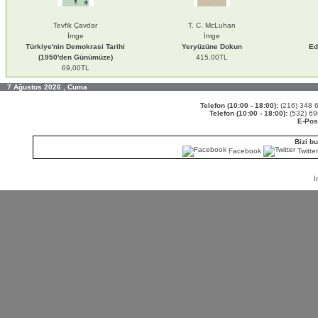
Tevfik Çavdar
T. C. McLuhan
İmge
İmge
Türkiye'nin Demokrasi Tarihi
Yeryüzüne Dokun
Ed
(1950'den Günümüze)
415,00TL
69,00TL
7 Ağustos 2026 , Cuma
Telefon (10:00 - 18:00):
(216) 348
Telefon (10:00 - 18:00):
(532) 6
E-Pos
Bizi bu
Facebook
Twitte
İ