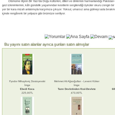
Ölümüme İlişkin Bir Yazı
’da Doğu kültürleri, dilleri ve dinlerinin harmanlandığı Pakista
gezi izlenimlerinin, kâh gündelik yaşamından kesitlerin sergilendiği öyküler okuru zengin bir k
yer bir kara mizah anlatımıyla karşımıza çıkıyor. Yoksul, umarsız ama gülmeyi asla bırakmay
içinde rengârenk bir yelpaze gibi önümüze seriliyor.
Bu yayını satın alanlar ayrıca şunları satın almışlar
Fyodor Mihayloviç Dostoyevski
Mehmet Ali Ağaoğulları - Levent Köker
İmge
İmge
Ebedi Koca
Tanrı Devletinden Kral-Devlete
68
225,00TL
473,00TL