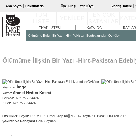
|
|
|
Ana Sayfa
Hakkımızda
Üye Girişi
Yeni Üye
Sipariş Takibi
TÜM
EN ÇOK
YENİLER
KATE
LİSTE
SATANLAR
|
|
FİYAT LİSTESİ
KATALOG
RAFLAR
Ölümüme İlişkin Bir Yazı -Hint-Pakistan Edebiyatından Öyküler-
Ölümüme İlişkin Bir Yazı -Hint-Pakistan Edeb
İmge
Yayınevi:
Ahmet Nedim Kasmi
Yazar:
Barkod: 9789755334424
ISBN: 9789755334424
Özellikler:
Boyut: 13,5 x 19,5 / İthal Kitap Kâğıdı / 167 sayfa / 1. Baskı, Haziran 2005
Çeviren ve Derleyen:
Celal Soydan